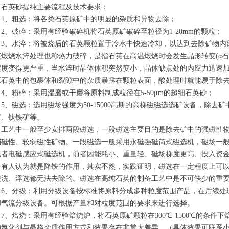
英砂提纯主要流程及技术要求：
、粗选：将各类石英原矿中的明显的杂质和异物去除；
、破碎：采用有经验破碎机将石英原矿破碎至粒径为1-20mm的颗粒；
、水淬：将被烧后的石英颗粒置于冷水中快速冷却，以达到去除矿物内部
英煅烧水淬处理也称热力破碎，是指石英在高温煅烧时会发生晶形转变(α石
程度变得更严重，当水淬时晶体体积突然变小，晶体缺点处的内应力迅速
原石英中的包裹体和裂隙中的杂质暴露在颗粒表面，酸处理时就能易于除
、粉碎：采用湿磨或干磨将原料制成粒径在5-50μm的超细石英砂；
、磁选：选用磁场强度为50-15000高斯的高梯磁磁选选矿设备，除去
矿、钛铁矿等。
艺中一般至少安排两段磁选，一段磁选主要目的是除去矿中的强磁性物
磁性、较弱磁性矿物。一段磁选一般采用永磁强磁筒式磁选机，磁场一般60
或者电磁感应式磁选机，前者因能耗小、重量轻、磁场梯度更高、投入资
人认为就是降铁的作用，其实不然，实践证明，磁选在一定程度上可以
酸洗、浮选都无法去除的。磁选在高纯石英的制备工艺中是不可缺少的重
、分级：利用分级设备按标准将原料分成多种粒度范围产品，在后续处理
和气流分级设备。可根据产量和对粒度范围的要求来进行选择。
、焙烧：采用有经验焙烧炉，将石英原矿颗粒在300℃-1500℃的条件下
的氯化剂与晶格杂质作用方式和效果存在非常大差异。（具体效果可联系