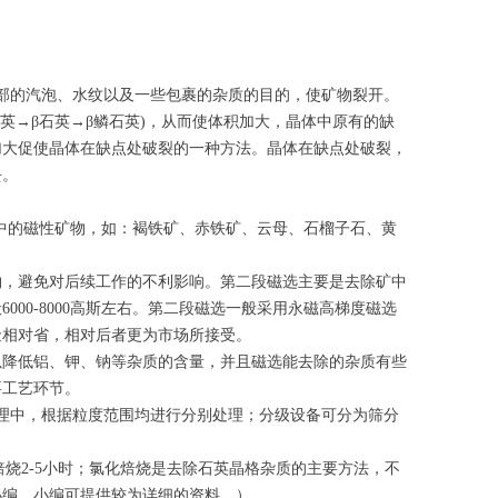
的汽泡、水纹以及一些包裹的杂质的目的，使矿物裂开。
英→β石英→β鳞石英)，从而使体积加大，晶体中原有的缺
加大促使晶体在缺点处破裂的一种方法。晶体在缺点处破裂，
去。
矿中的磁性矿物，如：褐铁矿、赤铁矿、云母、石榴子石、黄
，避免对后续工作的不利影响。第二段磁选主要是去除矿中
00-8000高斯左右。第二段磁选一般采用永磁高梯度磁选
金相对省，相对后者更为市场所接受。
降低铝、钾、钠等杂质的含量，并且磁选能去除的杂质有些
要工艺环节。
中，根据粒度范围均进行分别处理；分级设备可分为筛分
焙烧2-5小时；氯化焙烧是去除石英晶格杂质的主要方法，不
小编，小编可提供较为详细的资料。）