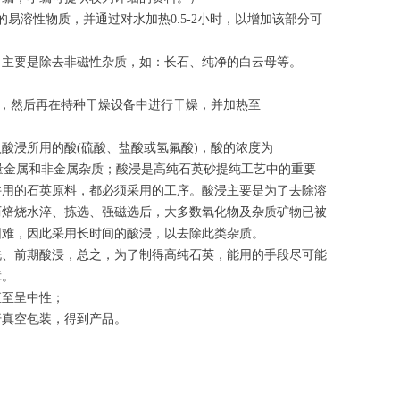
溶性物质，并通过对水加热0.5-2小时，以增加该部分可
主要是除去非磁性杂质，如：长石、纯净的白云母等。
，然后再在特种干燥设备中进行干燥，并加热至
浸所用的酸(硫酸、盐酸或氢氟酸)，酸的浓度为
中的微量金属和非金属杂质；酸浸是高纯石英砂提纯工艺中的重要
件用的石英原料，都必须采用的工序。酸浸主要是为了去除溶
历焙烧水淬、拣选、强磁选后，大多数氧化物及杂质矿物已被
困难，因此采用长时间的酸浸，以去除此类杂质。
、前期酸浸，总之，为了制得高纯石英，能用的手段尽可能
障。
直至呈中性；
真空包装，得到产品。