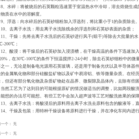
、水碎：将被烧后的石英颗粒迅速置于室温热水中冷却，溶去焙烧生成的易
性物质在水中的溶解度。
、浮选：向水碎后的石英砂细粉加入浮选剂，将比重小于1的杂质除去。
0、去离子水洗：用去离子水洗除残余的浮选剂和石英砂表面的杂质；
1、干燥：先将去离子水洗后的石英砂进行风干(晾干)等除去大批量的水
0℃-200℃；
2、酸浸：将干燥后的石英砂加入浸渍槽，在干燥高温的条件下迅速加入酸
-20%，在30℃-100℃的条件下恒温搅拌2-24小时，除去石英砂细粉
序之一，无论是制备电光源用石英玻璃，还是用于制备光伏以及半导体器
酸的金属氧化物和部分硅酸盐矿物以及矿中易溶铝、铁等微量杂质。在经
除，但还有部分氧化物及杂质矿物处在晶界、微裂隙及晶体内，去除有些
然工艺为了达到目的可能根据原矿的情况做适当的调整，比如两段酸洗
，能想的办法尽可能想。有些工艺中会加入超声波等工艺对酸洗效果的保
3、去离子水洗：将酸浸后的原料用去离子水洗去原料包含的酸液等，
4、干燥及包装：用特种干燥设备将原料进行干燥，并在净化车间内进行
前一个：
无
后一个：
无