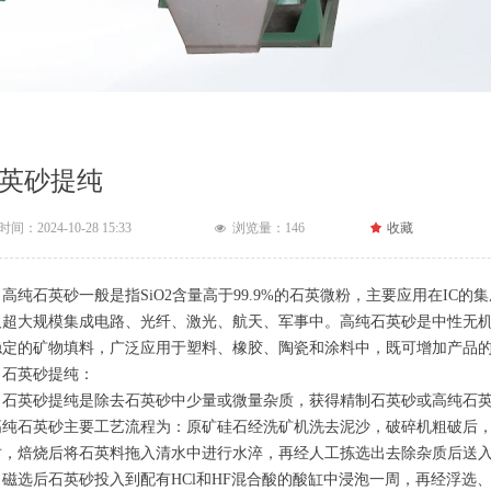
英砂提纯
时间：
2024-10-28
15:33
浏览量：
146
끄
收藏
넶
纯石英砂一般是指SiO2含量高于99.9%的石英微粉，主要应用在IC
及超大规模集成电路、光纤、激光、航天、军事中。高纯石英砂是中性无
稳定的矿物填料，广泛应用于塑料、橡胶、陶瓷和涂料中，既可增加产品
英砂提纯：
英砂提纯是除去石英砂中少量或微量杂质，获得精制石英砂或高纯石英砂
高纯石英砂主要工艺流程为：原矿硅石经洗矿机洗去泥沙，破碎机粗破后，将合
时，焙烧后将石英料拖入清水中进行水淬，再经人工拣选出去除杂质后送
，磁选后石英砂投入到配有HCl和HF混合酸的酸缸中浸泡一周，再经浮选