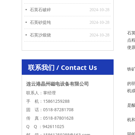
石
넷
石英石破碎
2024-10-28
1
2
넷
石英砂提纯
2024-10-28
3
石
넷
石英沙煅烧
2024-10-28
点
使
4
5
联系我们 / Contact Us
铁
工
联系我们
/ Contact Us
连云港晶州磁电设备有限公司
的弱
机
联系人：掌经理
有
手 机：15861259288
是
固 话：0518-87281708
6
传 真：0518-87801628
机
Q Q ：942611025
7
邮 箱：15861259288@163.com
同