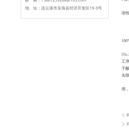
8
地 址：连云港市东海县经济开发区19-3号
溶
9
1
1
10
1
5%
工
于
去
当
用
1
1
ꄴ
ꄲ